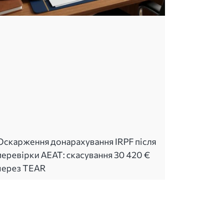
Оскарження донарахування IRPF після
перевірки AEAT: скасування 30 420 €
через TEAR