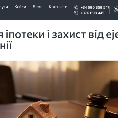
луги
Кейси
Блог
Контакти
+34 696 859 547
+376 699 445
іпотеки і захист від ej
нії