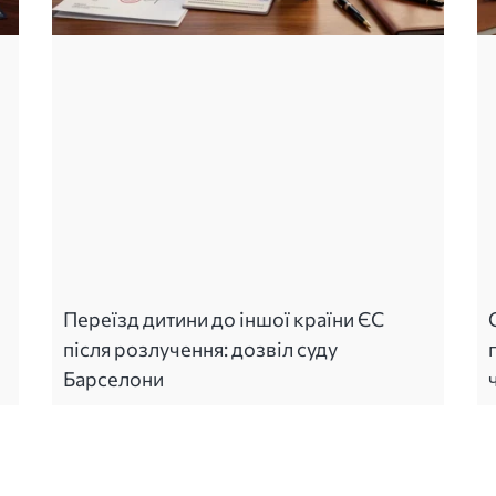
Переїзд дитини до іншої країни ЄС
після розлучення: дозвіл суду
Барселони