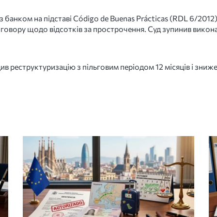
з банком на підставі Código de Buenas Prácticas (RDL 6/201
овору щодо відсотків за прострочення. Суд зупинив викон
в реструктуризацію з пільговим періодом 12 місяців і зни