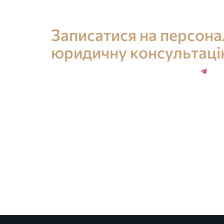
Консультація юриста в Іспанії
Записатися на персон
юридичну консультац
+34 696 859 547