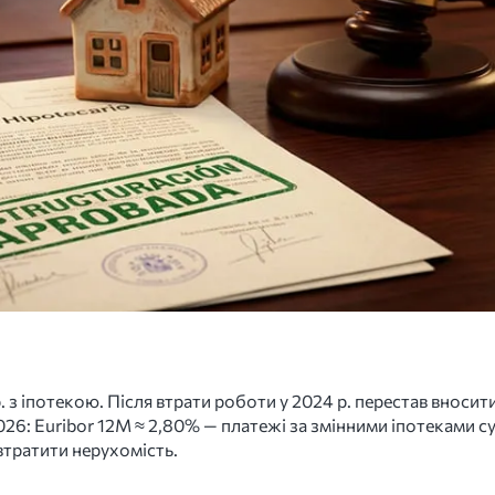
. з іпотекою. Після втрати роботи у 2024 р. перестав вносит
2026: Euribor 12M ≈ 2,80% — платежі за змінними іпотеками с
втратити нерухомість.