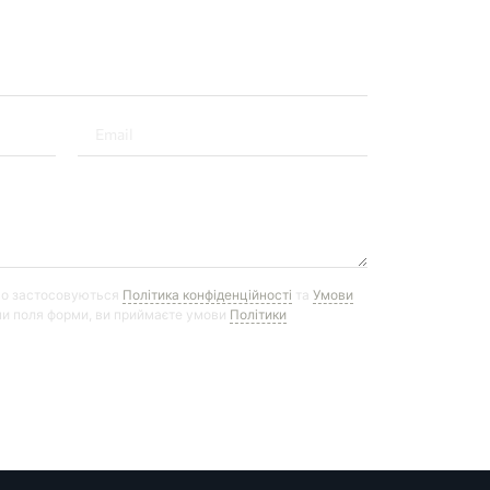
го застосовуються
Політика конфіденційності
та
Умови
и поля форми, ви приймаєте умови
Політики