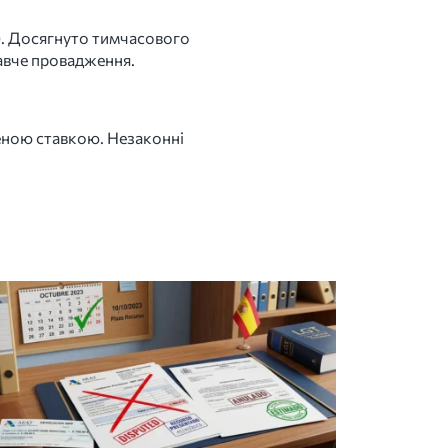
2). Досягнуто тимчасового
авче провадження.
женою ставкою. Незаконні