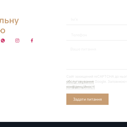
альну
ію
Сайт захищений reCAPTCHA до ньо
обслуговування
Google. Заповнююч
конфіденційності
Задати питання