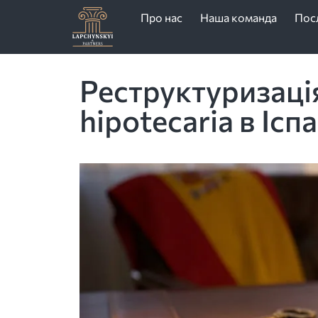
Про нас
Наша команда
Пос
Реструктуризація 
hipotecaria в Іспа