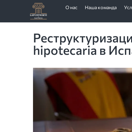
О нас
Наша команда
Усл
Реструктуризация
hipotecaria в Ис