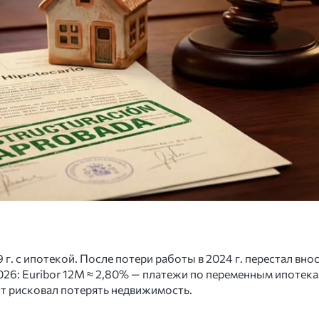
 г. с ипотекой. После потери работы в 2024 г. перестал вн
 2026: Euribor 12M ≈ 2,80% — платежи по переменным ипоте
нт рисковал потерять недвижимость.