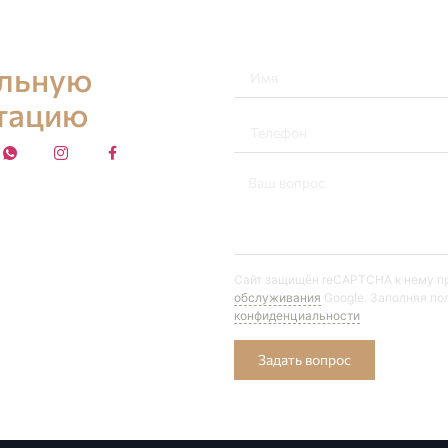
альную
тацию
Сайт защищён reCAPTCHA к нему 
обслуживания
Google. Заполняя по
конфиденциальности
Задать вопрос