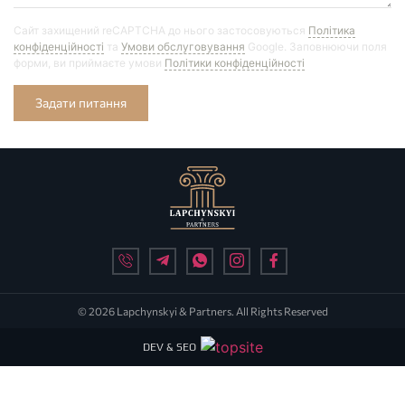
Сайт захищений reCAPTCHA до нього застосовуються
Політика
конфіденційності
та
Умови обслуговування
Google. Заповнюючи поля
форми, ви приймаєте умови
Політики конфіденційності
Задати питання
© 2026 Lapchynskyi & Partners. All Rights Reserved
DEV & SEO