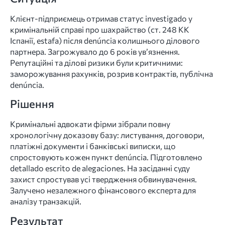
Клієнт-підприємець отримав статус investigado у
кримінальній справі про шахрайство (ст. 248 КК
Іспанії, estafa) після denúncia колишнього ділового
партнера. Загрожувало до 6 років ув’язнення.
Репутаційні та ділові ризики були критичними:
заморожування рахунків, розрив контрактів, публічна
denúncia.
Рішення
Кримінальні адвокати фірми зібрали повну
хронологічну доказову базу: листування, договори,
платіжні документи і банківські виписки, що
спростовують кожен пункт denúncia. Підготовлено
detallado escrito de alegaciones. На засіданні суду
захист спростував усі твердження обвинувачення.
Залучено незалежного фінансового експерта для
аналізу транзакцій.
Результат