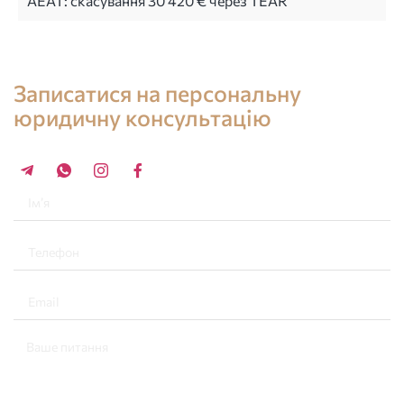
AEAT: скасування 30 420 € через TEAR
Консультація юриста в Іспанії
Записатися на персональну
юридичну консультацію
+34 696 859 547