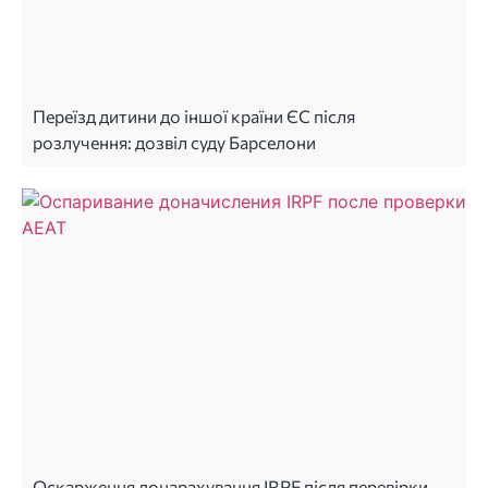
Переїзд дитини до іншої країни ЄС після
розлучення: дозвіл суду Барселони
Оскарження донарахування IRPF після перевірки