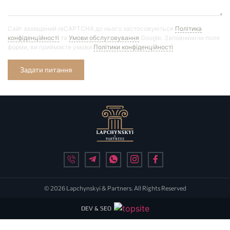
Сайт захищений reCAPTCHA до нього застосовуються
Політика
конфіденційності
та
Умови обслуговування
Google. Заповнюючи поля
форми, ви приймаєте умови
Політики конфіденційності
Задати питання
© 2026 Lapchynskyi & Partners. All Rights Reserved
DEV & SEO