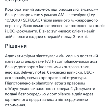
Корпоративний рахунок підприємця в іспанському
банку заморожено у рамках AML-перевірки (Ley
10/2010 / SEPBLAC) після великого міжнародного
переказу. Банк вимагав пояснення походження коштів
і UBO-документи. Бізнес зупинився: клієнт не міг
здійснювати жодних операцій понад 3 тижні.
Рішення
Адвокати фірми підготували мінімально достатній
пакет за стандартами FATF і compliance-вимогами
банку: договори з іноземними контрагентами,
інвойси, delivery notes, банківські виписки, UBO-
декларація, схема корпоративної структури.
Підготовлено explanatory letter з правовим
обґрунтуванням законності операції. Документи
подані безпосередньо у compliance-відділ через
юридичного представника з підтвердженням
отримання.