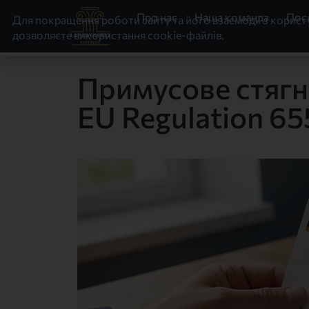
Про нас
Наша команда
Пос
Для покращення роботи сайту та його взаємодії з корис
дозволяєте використання cookie-файлів.
Примусове стягне
EU Regulation 6