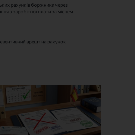
ських рахунків боржника через
ння з заробітної плати за місцем
превентивний арешт на рахунок