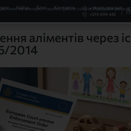
луги
Кейси
Блог
Контакти
+34 696 859 547
тувачами ми використовуємо файли cookie. Продовжуючи ро
+376 699 445
ння аліментів через іс
55/2014