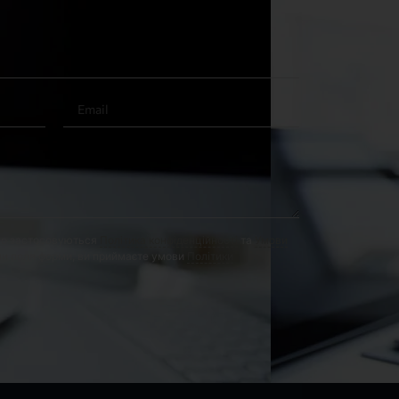
го застосовуються
Політика конфіденційності
та
Умови
и поля форми, ви приймаєте умови
Політики