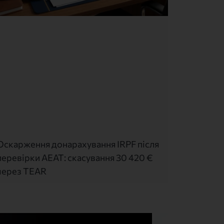
Оскарження донарахування IRPF після
перевірки AEAT: скасування 30 420 €
через TEAR