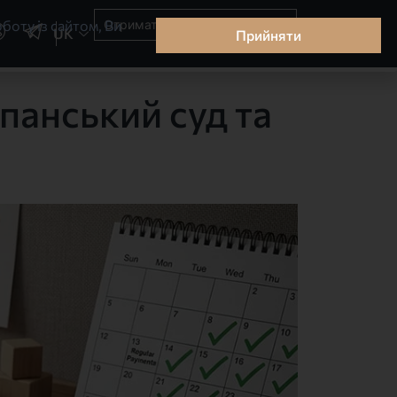
Отримати консультацію зараз
боту із сайтом, Ви
UK
Прийняти
панський суд та