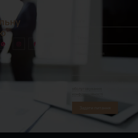
альну
ію
Сайт захищений reCAPTCHA до ньо
обслуговування
Google. Заповнююч
конфіденційності
Задати питання