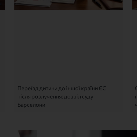
Переїзд дитини до іншої країни ЄС
після розлучення: дозвіл суду
Барселони