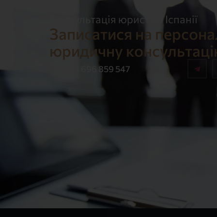
Консультація юриста в Іспанії
Записатися на персон
юридичну консультац
+34 696 859 547