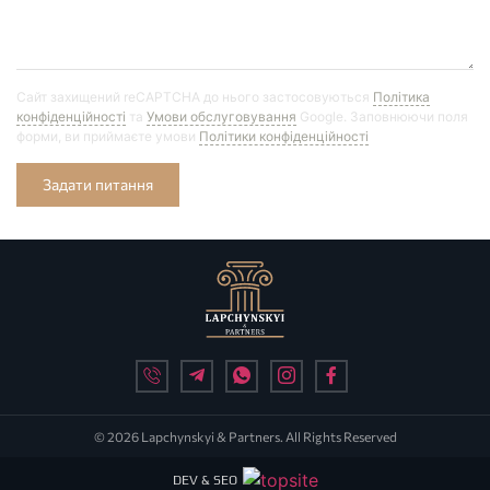
Сайт захищений reCAPTCHA до нього застосовуються
Політика
конфіденційності
та
Умови обслуговування
Google. Заповнюючи поля
форми, ви приймаєте умови
Політики конфіденційності
Задати питання
© 2026 Lapchynskyi & Partners. All Rights Reserved
DEV & SEO