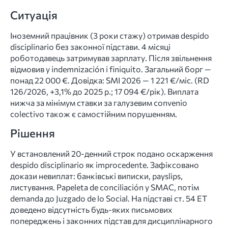
Ситуація
Іноземний працівник (3 роки стажу) отримав despido
disciplinario без законної підстави. 4 місяці
роботодавець затримував зарплату. Після звільнення
відмовив у indemnización і finiquito. Загальний борг —
понад 22 000 €. Довідка: SMI 2026 — 1 221 €/міс. (RD
126/2026, +3,1% до 2025 р.; 17 094 €/рік). Виплата
нижча за мінімум ставки за галузевим convenio
colectivo також є самостійним порушенням.
Рішення
У встановлений 20-денний строк подано оскарження
despido disciplinario як improcedente. Зафіксовано
докази невиплат: банківські виписки, payslips,
листування. Papeleta de conciliación у SMAC, потім
demanda до Juzgado de lo Social. На підставі ст. 54 ET
доведено відсутність будь-яких письмових
попереджень і законних підстав для дисциплінарного