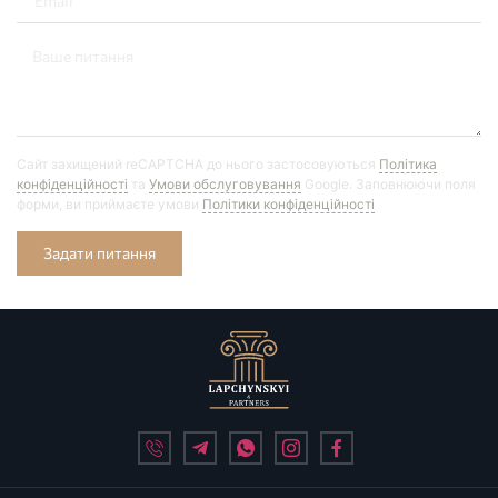
Сайт захищений reCAPTCHA до нього застосовуються
Політика
конфіденційності
та
Умови обслуговування
Google. Заповнюючи поля
форми, ви приймаєте умови
Політики конфіденційності
Задати питання