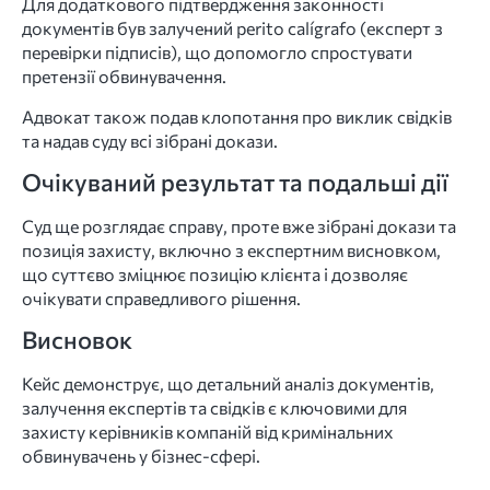
Для додаткового підтвердження законності
документів був залучений perito calígrafo (експерт з
перевірки підписів), що допомогло спростувати
претензії обвинувачення.
Адвокат також подав клопотання про виклик свідків
та надав суду всі зібрані докази.
Очікуваний результат та подальші дії
Суд ще розглядає справу, проте вже зібрані докази та
позиція захисту, включно з експертним висновком,
що суттєво зміцнює позицію клієнта і дозволяє
очікувати справедливого рішення.
Висновок
Кейс демонструє, що детальний аналіз документів,
залучення експертів та свідків є ключовими для
захисту керівників компаній від кримінальних
обвинувачень у бізнес-сфері.