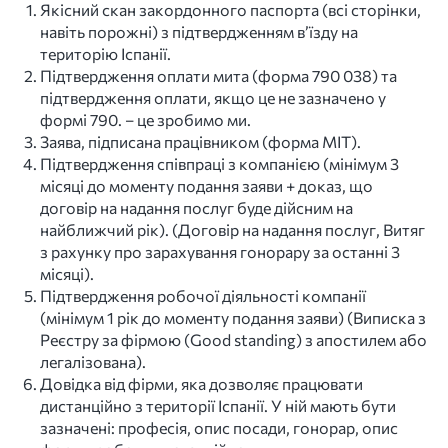
Якісний скан закордонного паспорта (всі сторінки,
навіть порожні) з підтвердженням в’їзду на
територію Іспанії.
Підтвердження оплати мита (форма 790 038) та
підтвердження оплати, якщо це не зазначено у
формі 790. – це зробимо ми.
Заява, підписана працівником (форма MIT).
Підтвердження співпраці з компанією (мінімум 3
місяці до моменту подання заяви + доказ, що
договір на надання послуг буде дійсним на
найближчий рік). (Договір на надання послуг, Витяг
з рахунку про зарахування гонорару за останні 3
місяці).
Підтвердження робочої діяльності компанії
(мінімум 1 рік до моменту подання заяви) (Виписка з
Реєстру за фірмою (Good standing) з апостилем або
легалізована).
Довідка від фірми, яка дозволяє працювати
дистанційно з території Іспанії. У ній мають бути
зазначені: професія, опис посади, гонорар, опис