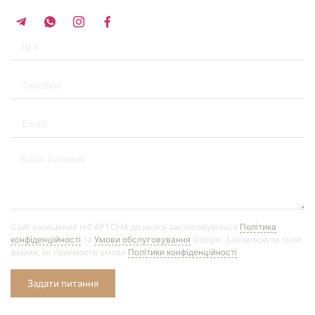
+34 696 859 547
Сайт захищений reCAPTCHA до нього застосовуються
Політика
конфіденційності
та
Умови обслуговування
Google. Заповнюючи поля
форми, ви приймаєте умови
Політики конфіденційності
Задати питання