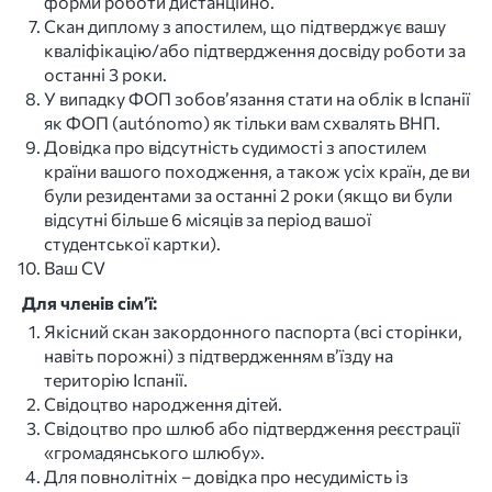
форми роботи дистанційно.
Скан диплому з апостилем, що підтверджує вашу
кваліфікацію/або підтвердження досвіду роботи за
останні 3 роки.
У випадку ФОП зобов’язання стати на облік в Іспанії
як ФОП (autónomo) як тільки вам схвалять ВНП.
Довідка про відсутність судимості з апостилем
країни вашого походження, а також усіх країн, де ви
були резидентами за останні 2 роки (якщо ви були
відсутні більше 6 місяців за період вашої
студентської картки).
Ваш CV
Для членів сім’ї:
Якісний скан закордонного паспорта (всі сторінки,
навіть порожні) з підтвердженням в’їзду на
територію Іспанії.
Свідоцтво народження дітей.
Свідоцтво про шлюб або підтвердження реєстрації
«громадянського шлюбу».
Для повнолітніх – довідка про несудимість із