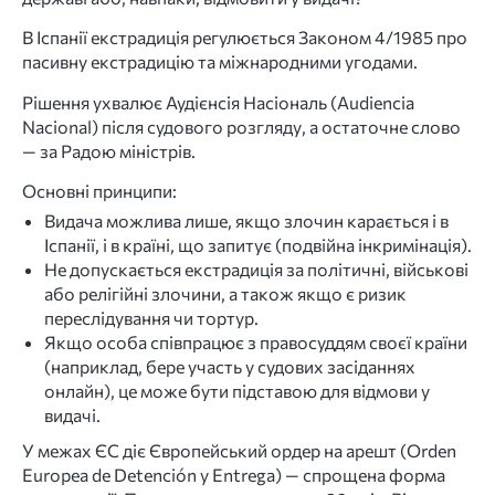
В Іспанії екстрадиція регулюється Законом 4/1985 про
пасивну екстрадицію та міжнародними угодами.
Рішення ухвалює Аудієнсія Насіональ (Audiencia
Nacional) після судового розгляду, а остаточне слово
— за Радою міністрів.
Основні принципи:
Видача можлива лише, якщо злочин карається і в
Іспанії, і в країні, що запитує (подвійна інкримінація).
Не допускається екстрадиція за політичні, військові
або релігійні злочини, а також якщо є ризик
переслідування чи тортур.
Якщо особа співпрацює з правосуддям своєї країни
(наприклад, бере участь у судових засіданнях
онлайн), це може бути підставою для відмови у
видачі.
У межах ЄС діє Європейський ордер на арешт (Orden
Europea de Detención y Entrega) — спрощена форма