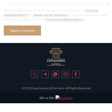
Сайт захищений reCAPTCHA до нього застосовуються
Політика
конфіденційності
та
Умови обслуговування
Google. Заповнюючи поля
форми, ви приймаєте умови
Політики конфіденційності
Задати питання
© 2026 Lapchynskyi & Partners. All Rights Reserved
DEV & SEO