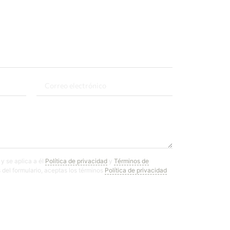
y se aplica a él
Política de privacidad
y
Términos de
 del formulario, aceptas los términos
Política de privacidad