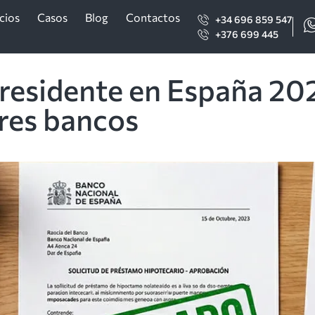
cios
Casos
Blog
Contactos
+34 696 859 547
+376 699 445
 residente en España 20
tres bancos