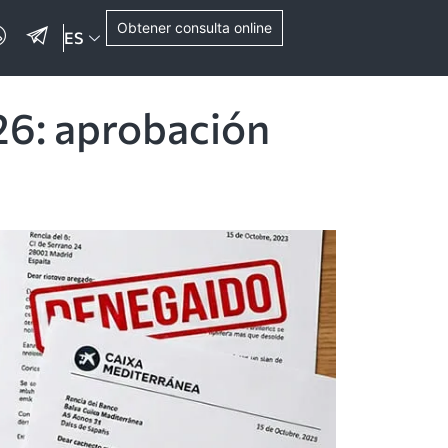
Obtener consulta online
ES
26: aprobación