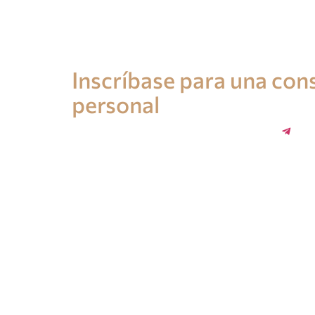
Consulta de un abogado en España
Inscríbase para una cons
personal
+34 696 859 547