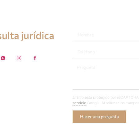
ulta jurídica
El sitio está protegido por reCAPTCHA 
servicio
Google. Al rellenar los campos
Hacer una pregunta