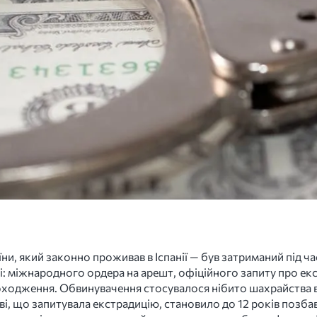
їни, який законно проживав в Іспанії — був затриманий під 
: міжнародного ордера на арешт, офіційного запиту про ек
походження. Обвинувачення стосувалося нібито шахрайства 
, що запитувала екстрадицію, становило до 12 років позбав