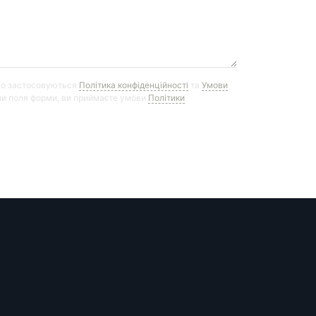
го застосовуються
Політика конфіденційності
та
Умови
и поля форми, ви приймаєте умови
Політики