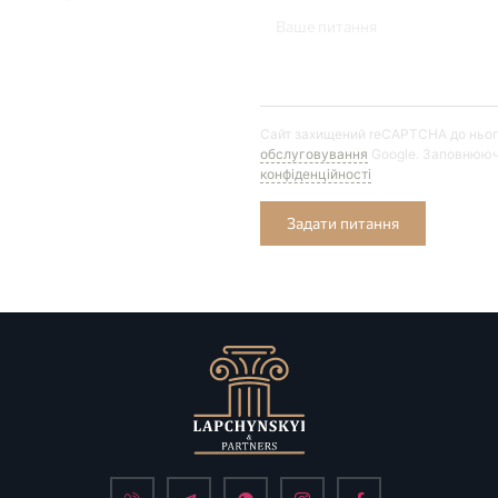
Сайт захищений reCAPTCHA до ньо
обслуговування
Google. Заповнююч
конфіденційності
Задати питання