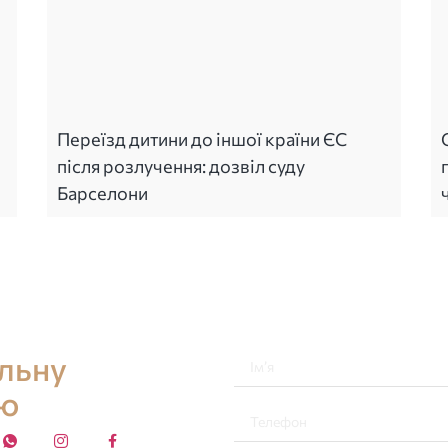
Переїзд дитини до іншої країни ЄС
після розлучення: дозвіл суду
Барселони
альну
ію