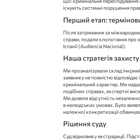
що: кримінальне переслідування 
існують системні порушення пра
Перший етап: термінов
Після затримання за міжнародни
справи, подали клопотання про з
Іспанії (Audiencia Nacional).
Наша стратегія захисту
Ми проаналізували склад інкримі
заявнику не повністю відповідає 
кримінальний характер. Ми нада
подібних справах, експертні вис
Ми довели відсутність незалежно
в нелюдських умовах. Було виявл
належної конкретизації обвинув
Рішення суду
Суд відмовив у екстрадиції. Під