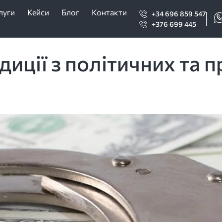
луги
Кейси
Блог
Контакти
+34 696 859 547
+376 699 445
диції з політичних та 