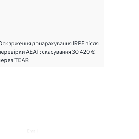
Оскарження донарахування IRPF після
перевірки AEAT: скасування 30 420 €
через TEAR