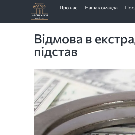
Про нас
Наша команда
Пос
Відмова в екстра
підстав