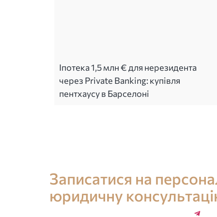
Іпотека 1,5 млн € для нерезидента
через Private Banking: купівля
пентхаусу в Барселоні
Консультація юриста в Іспанії
Записатися на персон
юридичну консультац
+34 696 859 547