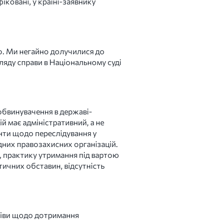
ковані, у країні-заявнику
о. Ми негайно долучилися до
ляду справи в Національному суді
обвинувачення в державі-
й має адміністративний, а не
нти щодо переслідування у
дних правозахисних організацій.
, практику утримання під вартою
тичних обставин, відсутність
мніви щодо дотримання