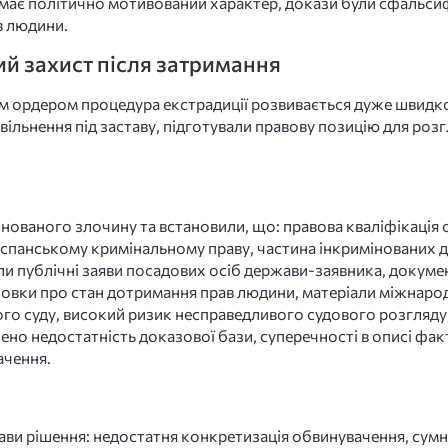
має політично мотивований характер, докази були сфальсифі
в людини.
ий захист після затримання
м ордером процедура екстрадиції розвивається дуже швидк
вільнення під заставу, підготували правову позицію для розг
нованого злочину та встановили, що: правова кваліфікація 
іспанському кримінальному праву, частина інкримінованих ді
ли публічні заяви посадових осіб держави-заявника, докуме
новки про стан дотримання прав людини, матеріали міжнаро
го суду, високий ризик несправедливого судового розгляду
ено недостатність доказової бази, суперечності в описі фак
ачення.
стави рішення: недостатня конкретизація обвинувачення, су