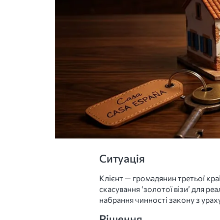
Ситуація
Клієнт — громадянин третьої кра
скасування ‘золотої візи’ для р
набрання чинності закону з ураху
Рішення