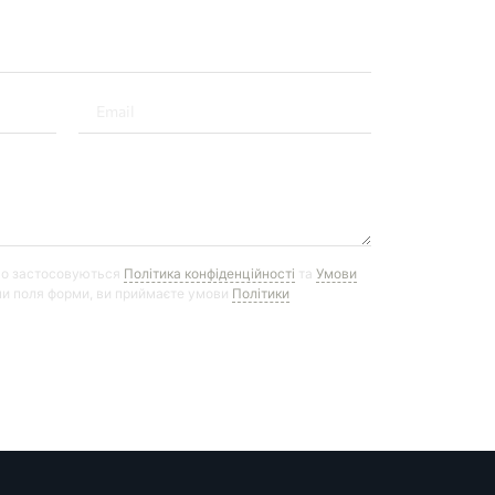
го застосовуються
Політика конфіденційності
та
Умови
и поля форми, ви приймаєте умови
Політики