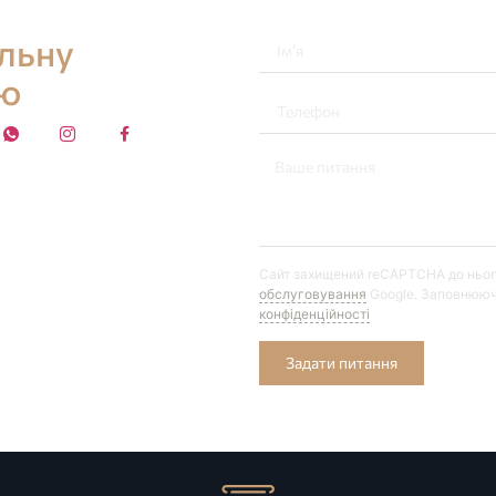
альну
ію
Сайт захищений reCAPTCHA до ньо
обслуговування
Google. Заповнююч
конфіденційності
Задати питання