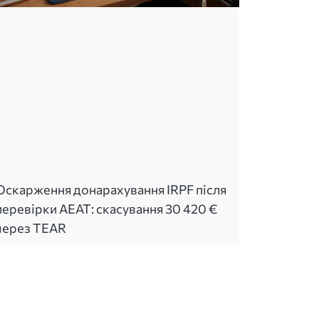
Оскарження донарахування IRPF після
перевірки AEAT: скасування 30 420 €
через TEAR