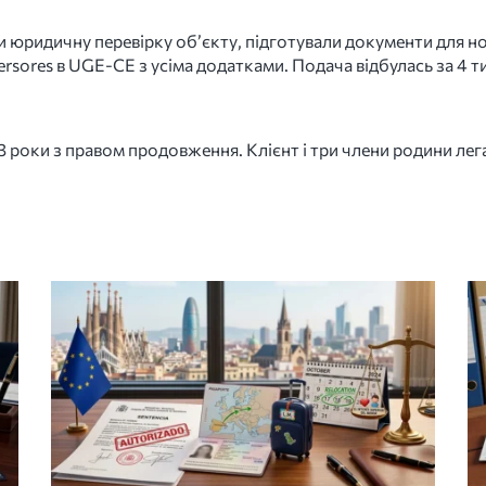
 юридичну перевірку об’єкту, підготували документи для нот
inversores в UGE-CE з усіма додатками. Подача відбулась за 4
 роки з правом продовження. Клієнт і три члени родини лега