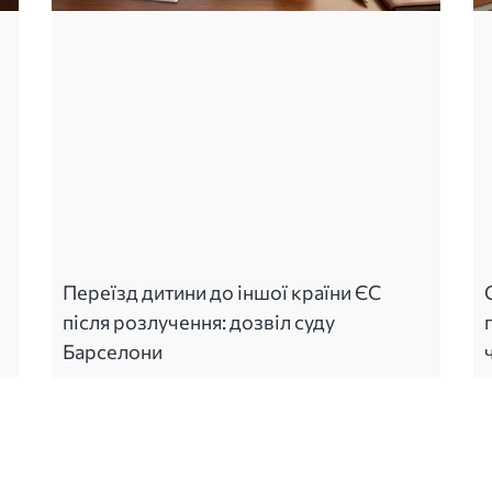
Переїзд дитини до іншої країни ЄС
після розлучення: дозвіл суду
Барселони