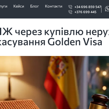
луги
Кейси
Блог
Контакти
+34 696 859 547
+376 699 445
НЖ через купівлю нер
касування Golden Visa