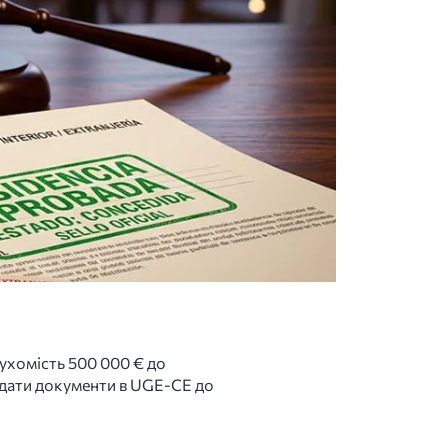
рухомість 500 000 € до
подати документи в UGE-CE до