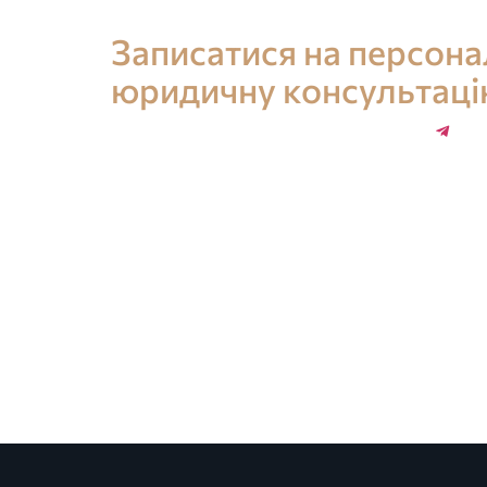
Консультація юриста в Іспанії
Записатися на персон
юридичну консультац
+34 696 859 547