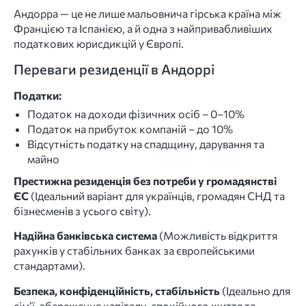
Андорра — це не лише мальовнича гірська країна між
Францією та Іспанією, а й одна з найпривабливіших
податкових юрисдикцій у Європі.
Переваги резиденції в Андоррі
Податки:
Податок на доходи фізичних осіб – 0–10%
Податок на прибуток компаній – до 10%
Відсутність податку на спадщину, дарування та
майно
Престижна резиденція без потреби у громадянстві
ЄС
(Ідеальний варіант для українців, громадян СНД та
бізнесменів з усього світу).
Надійна банківська система
(Можливість відкриття
рахунків у стабільних банках за європейськими
стандартами).
Безпека, конфіденційність, стабільність
(Ідеально для
сім’ї, збереження капіталу, спокійного життя та