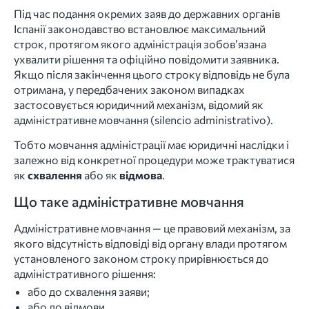
Під час подання окремих заяв до державних органів
Іспанії законодавство встановлює максимальний
строк, протягом якого адміністрація зобов’язана
ухвалити рішення та офіційно повідомити заявника.
Якщо після закінчення цього строку відповідь не була
отримана, у передбачених законом випадках
застосовується юридичний механізм, відомий як
адміністративне мовчання (silencio administrativo).
Тобто мовчання адміністрації має юридичні наслідки і
залежно від конкретної процедури може трактуватися
як
схвалення
або як
відмова
.
Що таке адміністративне мовчання
Адміністративне мовчання — це правовий механізм, за
якого відсутність відповіді від органу влади протягом
установленого законом строку прирівнюється до
адміністративного рішення:
або до схвалення заяви;
або до відмови.