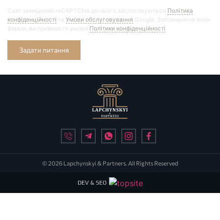
Сайт захищений reCAPTCHA до нього застосовуються
Політика
конфіденційності
та
Умови обслуговування
Google. Заповнюючи поля
форми, ви приймаєте умови
Політики конфіденційності
Задати питання
© 2026 Lapchynskyi & Partners. All Rights Reserved
DEV & SEO