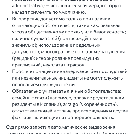
administrativa) — исключительная мера, которую
нельзя применять по умолчанию.
Выдворение допустимо только при наличии
отягчающих обстоятельств, таких как: реальная
угроза общественному порядку или безопасности;
наличие судимостей (подтверждённых и
значимых); использование поддельных
документов; многократные повторные нарушения
(рецидив); игнорирование предыдущих
предписаний, неуплата штрафов.
Простые полицейские задержания без последствий
или незначительные инциденты не могут служить
основанием для выдворения.
Обязательно учитывать личные обстоятельства:
семейные связи (например, близкие родственники-
резиденты в Испании), arraigo (укоренённость),
отсутствие связей в стране происхождения и другие
факторы, влияющие на пропорциональность.
Суд прямо запретил автоматические выдворения
только на основании mera estancia irregular (простого