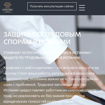
Получить консультацию сейчас
ЗАЩИТА ПО ТРУДОВЫМ
СПОРАМ В ИСПАНИИ
ГЛАВНАЯ
/
УСЛУГИ
/
ТРУДОВОЕ ПРАВО В ИСПАНИИ
/
ЗАЩИТА ПО ТРУДОВЫМ СПОРАМ В ИСПАНИИ
Конфликт с работодателем — это всегда стресс. Когда
на кону стоит ваша работа, репутация и финансовое
благополучие, особенно важно не оставаться один на
один с проблемой. Трудовое законодательство
Испании предоставляет работникам широкий спектр
прав, но реализовать их без знания процедур и
юридических тонкостей крайне сложно