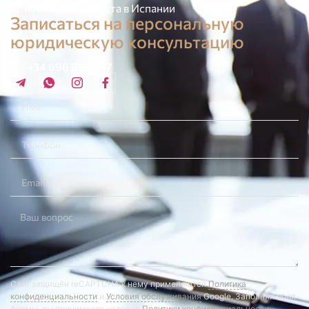
Консультация юриста в Испании
Записаться на персональную
юридическую консультацию
+34 696 859 547
Сайт защищён reCAPTCHA к нему применяются
Политика
конфиденциальности
и
Условия обслуживания
Google. Заполняя поля
формы, вы принимаете условия
Политики конфиденциальности