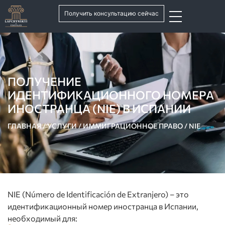
Получить консультацию сейчас
ПОЛУЧЕНИЕ
ИДЕНТИФИКАЦИОННОГО НОМЕРА
ИНОСТРАНЦА (NIE) В ИСПАНИИ
ГЛАВНАЯ
/
УСЛУГИ
/
ИММИГРАЦИОННОЕ ПРАВО
/
NIE
NIE (Número de Identificación de Extranjero) – это
идентификационный номер иностранца в Испании,
необходимый для: