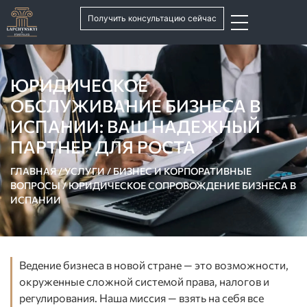
Получить консультацию сейчас
ЮРИДИЧЕСКОЕ
ОБСЛУЖИВАНИЕ БИЗНЕСА В
ИСПАНИИ: ВАШ НАДЕЖНЫЙ
ПАРТНЕР ДЛЯ РОСТА
ГЛАВНАЯ
/
УСЛУГИ
/
БИЗНЕС И КОРПОРАТИВНЫЕ
ВОПРОСЫ
/
ЮРИДИЧЕСКОЕ СОПРОВОЖДЕНИЕ БИЗНЕСА В
ИСПАНИИ
Ведение бизнеса в новой стране — это возможности,
окруженные сложной системой права, налогов и
регулирования. Наша миссия — взять на себя все