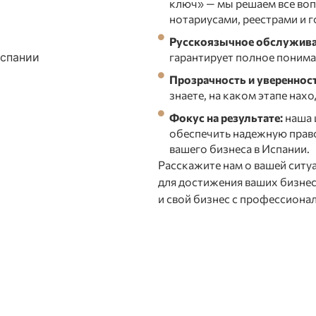
ключ» — мы решаем все воп
нотариусами, реестрами и 
Русскоязычное обслужива
гарантирует полное понима
Прозрачность и уверенност
знаете, на каком этапе нах
Фокус на результате:
наша 
обеспечить надежную право
вашего бизнеса в Испании.
Расскажите нам о вашей ситу
для достижения ваших бизнес
и свой бизнес с профессион