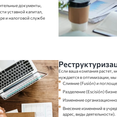
ительные документы,
сти уставной капитал,
ре и налоговой службе
Реструктуризац
Если ваша компания растет, м
нуждается в оптимизации, м
Слияние (Fusión) и поглоще
Разделение (Escisión) бизне
Изменение организационн
Внесение изменений в учре
адрес, виды деятельности).