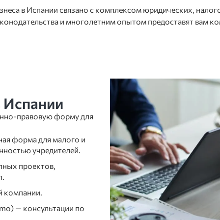
знеса в Испании связано с комплексом юридических, нало
аконодательства и многолетним опытом предоставят вам ко
в Испании
нно-правовую форму для
рная форма для малого и
енностью учредителей.
упных проектов,
л.
й компании.
mo) — консультации по