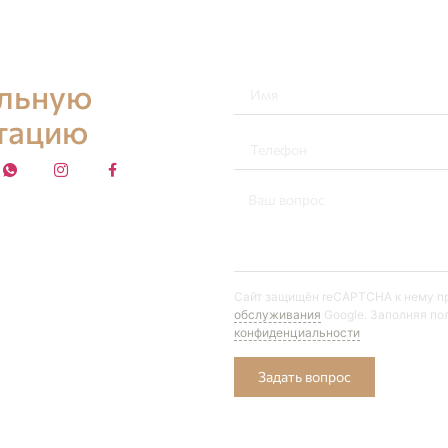
альную
тацию
Сайт защищён reCAPTCHA к нему 
обслуживания
Google. Заполняя по
конфиденциальности
Задать вопрос