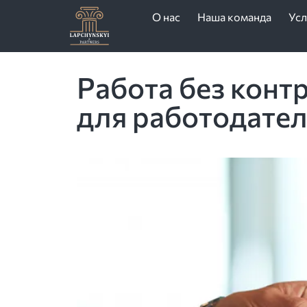
О нас
Наша команда
Усл
Работа без контр
для работодател