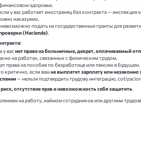
 финансовом здоровье.
 если у вас работает иностранец без контракта — инспекция
ловно наказуемо.
: невозможно подать на государственные гранты для развити
проверки (Hacienda)
.
нтракта:
а у вас
нет права на больничные, декрет, оплачиваемый от
сно на работах, связанных с физическим трудом.
ет права на пособие по безработице или пенсию в будущем.
это критично, если вам
не выплатят зарплату или незаконно
Испании
— нельзя подтвердить трудову интеграцію, cotizacion
 риск, отсутствие прав и невозможность себя защитить
.
лением на работу, наймом сотрудников или другими трудо